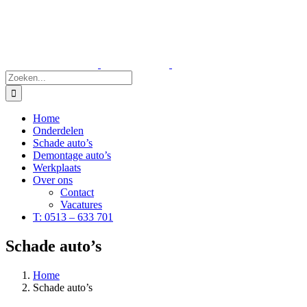
Ga
naar
inhoud
Zoeken
naar:
Home
Onderdelen
Schade auto’s
Demontage auto’s
Werkplaats
Over ons
Contact
Vacatures
T: 0513 – 633 701
Schade auto’s
Home
Schade auto’s